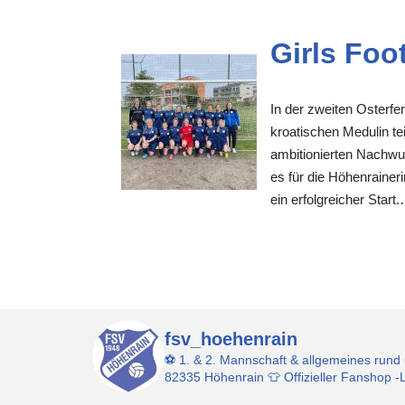
Girls Foo
In der zweiten Osterfe
kroatischen Medulin te
ambitionierten Nachwu
es für die Höhenraine
ein erfolgreicher Star
fsv_hoehenrain
⚽️ 1. & 2. Mannschaft & allgemeines rund
82335 Höhenrain
👕 Offizieller Fanshop 