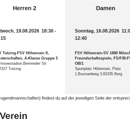
Herren 2
Damen
ttwoch, 19.08.2026
18:30
-
Sonntag, 16.08.2026
11:
:15
12:40
 Tutzing-FSV Höhenrain II,
FSV Höhenrain-SV 1880 Münch
sterschaften, A-Klasse Gruppe 5
Freundschaftsspiele, FS/F/B-F
mseestadion,Bernrieder Str.
OB/1
2327 Tutzing
Sportplatz Höhenrain, Platz
1,Bussardweg 3,82335 Berg
 Jugendmannschaften) findest du auf der jeweiligen Seite der entspr
Verein