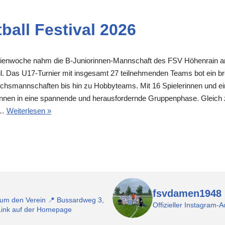
tball Festival 2026
rienwoche nahm die B-Juniorinnen-Mannschaft des FSV Höhenrain am i
il. Das U17-Turnier mit insgesamt 27 teilnehmenden Teams bot ein br
chsmannschaften bis hin zu Hobbyteams. Mit 16 Spielerinnen und e
rinnen in eine spannende und herausfordernde Gruppenphase. Gleich
t.…
Weiterlesen »
fsvdamen1948
 um den Verein
📍 Bussardweg 3,
Offizieller Instagra
-Link auf der Homepage