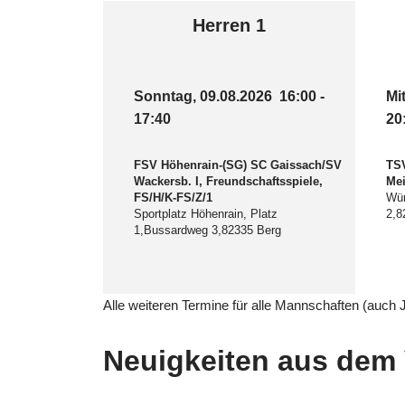
Herren 1
Sonntag, 09.08.2026
16:00
-
Mi
17:40
20
FSV Höhenrain-(SG) SC Gaissach/SV
TSV
Wackersb. I, Freundschaftsspiele,
Mei
FS/H/K-FS/Z/1
Wür
Sportplatz Höhenrain, Platz
2,8
1,Bussardweg 3,82335 Berg
Alle weiteren Termine für alle Mannschaften (auch
Neuigkeiten aus dem 